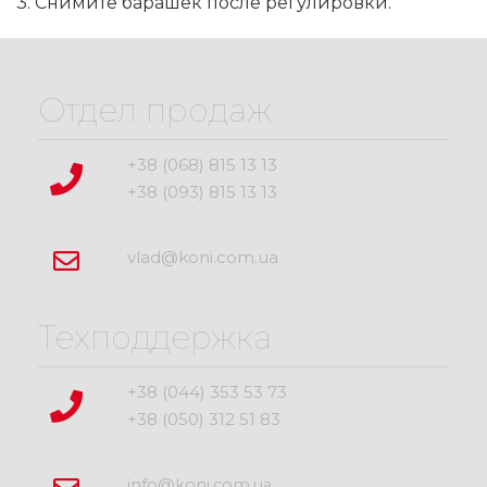
3. Снимите барашек после регулировки.
Отдел продаж
+38 (068) 815 13 13
+38 (093) 815 13 13
vlad@koni.com.ua
Техподдержка
+38 (044) 353 53 73
+38 (050) 312 51 83
info@koni.com.ua