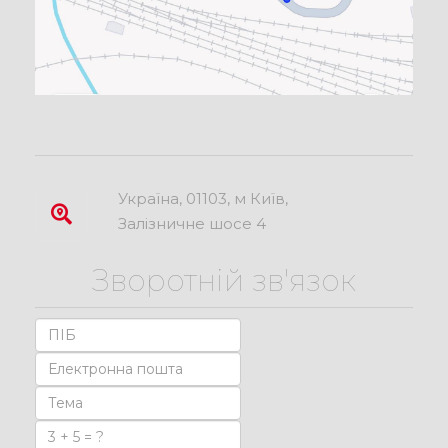
Україна, 01103, м Київ,
Залізничне шосе 4
Зворотній зв'язок