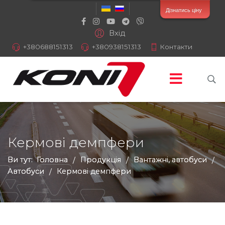
Дізнатись ціну
Вхід
+380688151313
+380938151313
Контакти
Кермові демпфери
Ви тут:
Головна
Продукція
Вантажні, автобуси
/
/
/
Автобуси
Кермові демпфери
/