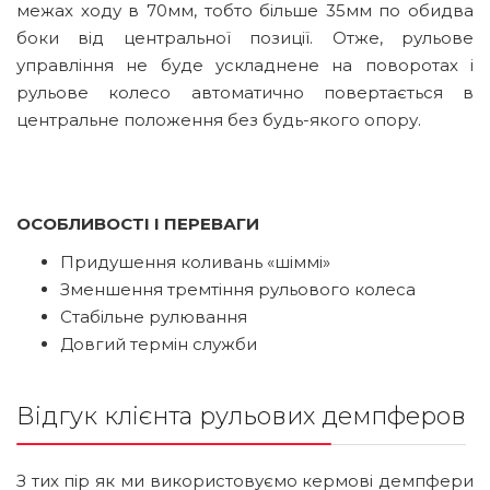
межах ходу в 70мм, тобто більше 35мм по обидва
боки від центральної позиції. Отже, рульове
управління не буде ускладнене на поворотах і
рульове колесо автоматично повертається в
центральне положення без будь-якого опору.
ОСОБЛИВОСТІ І ПЕРЕВАГИ
Придушення коливань «шіммі»
Зменшення тремтіння рульового колеса
Стабільне рулювання
Довгий термін служби
Відгук клієнта рульових демпферов
З тих пір як ми використовуємо кермові демпфери