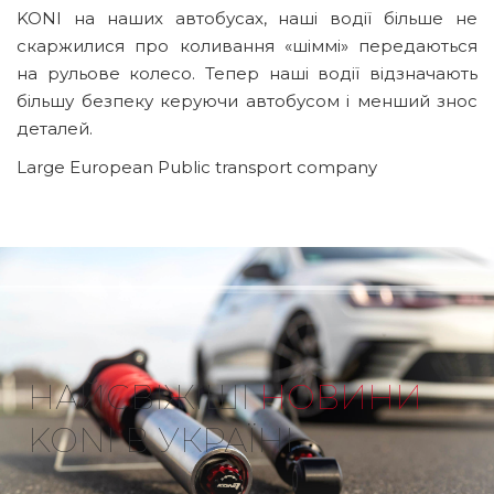
KONI на наших автобусах, наші водії більше не
скаржилися про коливання «шіммі» передаються
на рульове колесо. Тепер наші водії відзначають
більшу безпеку керуючи автобусом і менший знос
деталей.
Large European Public transport company
НАЙСВІЖІШІ
НОВИНИ
KONI В УКРАЇНІ