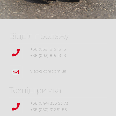
Відділ продажу
+38 (068) 815 13 13
+38 (093) 815 13 13
vlad@koni.com.ua
Техпідтримка
+38 (044) 353 53 73
+38 (050) 312 51 83