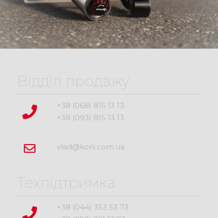
Відділ продажу
+38 (068) 815 13 13
+38 (093) 815 13 13
vlad@koni.com.ua
Техпідтримка
+38 (044) 353 53 73