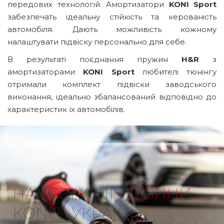
передових технологій. Амортизатори
KONI Sport
забезпечать ідеальну стійкість та керованість
автомобіля. Дають можливість кожному
налаштувати підвіску персонально для себе.
В результаті поєднання пружин
H&R
з
амортизаторами
KONI
Sport
любителі тюнінгу
отримали комплект підвіски заводського
виконання, ідеально збалансований відповідно до
характеристик їх автомобілів.
НАЙСВІЖІШІ
НОВИНИ
KONI В УКРАЇНІ