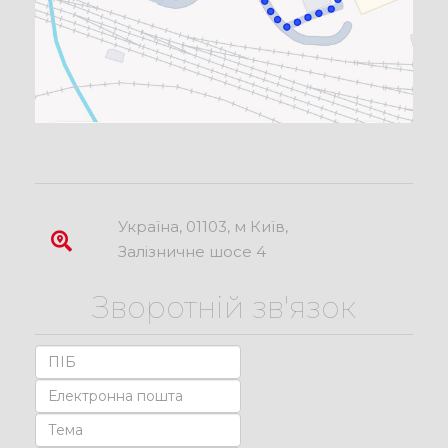
Україна, 01103, м Київ,
Залізничне шосе 4
Зворотній зв'язок