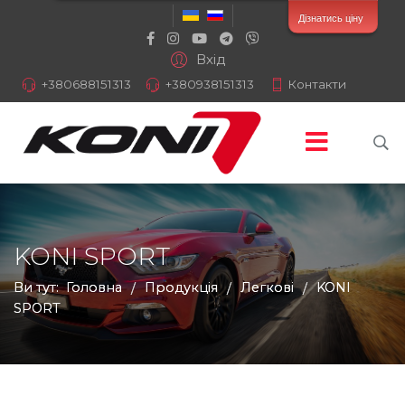
Дізнатись ціну
Вхід
+380688151313
+380938151313
Контакти
KONI SPORT
Ви тут:
Головна
Продукція
Легкові
KONI
/
/
/
SPORT