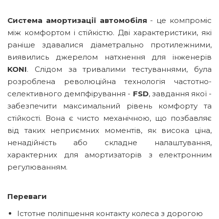
Система амортизації автомобіля
- це компроміс
між комфортом і стійкістю. Дві характеристики, які
раніше здавалися діаметрально протилежними,
виявились джерелом натхнення для інженерів
KONI
. Слідом за тривалими тестуваннями, була
розроблена революційна технологія частотно-
селективного демпфірування -
FSD
, завдання якої -
забезпечити максимальний рівень комфорту та
стійкості. Вона є чисто механічною, що позбавляє
від таких неприємних моментів, як висока ціна,
ненадійність або складне налаштування,
характерних для амортизаторів з електронним
регулюванням.
Переваги
Істотне поліпшення контакту колеса з дорогою