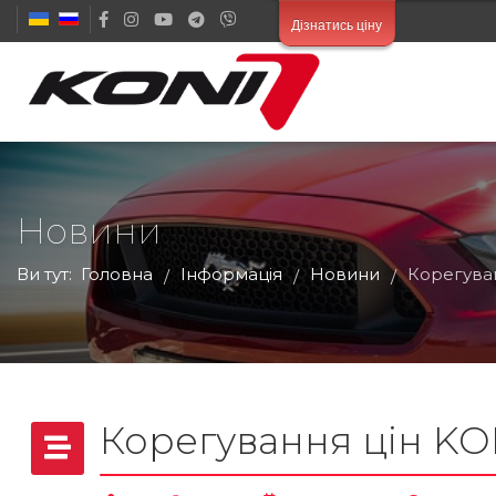
Дізнатись ціну
Новини
Ви тут:
Головна
Інформація
Новини
Корегуван
/
/
/
Корегування цін KON