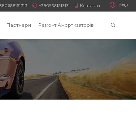
Вхід
380688151313
+380938151313
Контакти
Партнери
Ремонт Амортизаторів